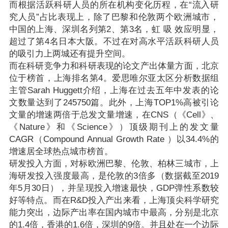
而根据活跃科研人员的所在机构变化历程，在“流入研
究人员”占比表现上，除了巴黎和伦敦两个欧洲城市，
中国的上海、深圳名列第2、第3名，虹 吸 效应明显，
超过了第4名日本大阪。不过在对高水平活跃科研人员
的吸引力上两城还有提升空间。
而在科研竞争力和科研表现的论文产出体量方面，北京
位于榜首，上海排名第4。爱思唯尔亚太区分析数据组
主管Sarah Huggett介绍，上海在过去五年中发表的论
文数量达到了245750篇。此外，上海TOP1%高被引论
文量的增速两倍于总发文量增速，在CNS（《Cell》、
《Nature》和《Science》）顶级期刊上的发文量
CAGR（Compound Annual Growth Rate ）以34.4%的
增速居全球热点城市榜首。
研发投入方面，对标欧洲巴黎、伦敦、柏林三城市，上
海研发投入强度最高，是伦敦的3倍多（数据截至2019
年5月30日），并呈现投入增速最快，GDP弹性系数较
好等特点。而在R&D投入产出来看，上海顶尖科学研究
能力突出，边际产出率在国内城市中最高，分别是北京
的1.4倍，香港的1.6倍，深圳的9倍。并且处在一个边际