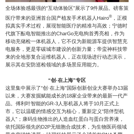
全场体验感最强的“互动体验区”展示了9件展品。磅客策
®
医疗带来的亚洲首台国产植发手术机器人Hairo
，正模
拟真实手术过程，展现智能医疗的精准与高效；宁德时
代旗下酝电智能推出的CharGo充电狗首秀亮相，作为
移动充储检一体机器人，它不仅为新能源车提供智慧充
电服务，更是零碳城市建设的创新力量；帝蛮神科技带
来的全地形复合运维机器人，正在现场进行动态演示，
展示其在安防巡检领域的多场景应用能力。
“创·在上海”专区
这里集中展示了“创·在上海”国际创新创业大赛举办13届
以来，大赛发掘赋能成长的18家企业带来的最新一代产
品。傅利叶智能的GR-3人形机器人将于10月正式上
市，它以温暖的情感交互为核心，重新定义“陪伴型机
器人”；康码生物推出的人造血红蛋白与蛋白营养液，
依托国际领先的D2P无细胞合成技术，为生物医药领域