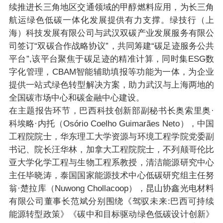
续推进长三角地区交通领域的甲醇燃料应用，为长三角
航运绿色低碳一体化发展提供有力支撑。绿技行（上
海）科技发展有限公司与武汉双碳产业发展服务有限公
司签订“双碳合作战略协议”，共同筹建“碳足迹服务公共
平台”,该平台聚焦于碳足迹的精准计算，同时集ESG数
字化管理，CBAM智能辅助填报等功能为一体，为企业
提供一站式绿色转型解决方案，助力武汉与上海两地的
全国碳市场中心和碳金融中心建设。
在主题报告环节，巴西科技创新部副秘书长奥索里奥·
科埃略·内托（Osório Coelho Guimarães Neto），中国
工程院院士，华东理工大学资源与环境工程学院党委副
书记、院长汪华林，加拿大工程院院士，不列颠哥伦比
亚大学化学工程与生物工程系教授，清洁能源研究中心
主任毕晓涛，泰国国家能源技术中心低碳研究组主任努
翁·楚拉库（Nuwong Chollacoop），昆山协鑫光电材料
有限公司董事长范斌分别围绕《驾驭未来:巴西可持续
能源转型政策》《碳中和目标驱动绿色低碳设计创新》