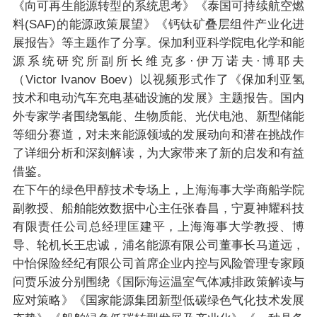
《向可再生能源转型的系统思考》《泰国可持续航空燃
料(SAF)的能源政策展望》《钙钛矿叠层组件产业化进
展报告》等主题作了分享。保加利亚科学院电化学和能
源系统研究所副所长维克多·伊万诺夫·博耶夫
（Victor Ivanov Boev）以视频形式作了《保加利亚氢
技术和电动汽车充电基础设施的发展》主题报告。国内
外专家学者围绕氢能、生物质能、光伏电池、新型储能
等细分赛道，对未来能源领域的发展动向和潜在挑战作
了详细分析和深刻解读，为大家带来了新的启发和有益
借鉴。
在下午的绿色甲醇技术专场上，上海海事大学商船学院
副教授、船舶能效数据中心主任张春昌，宁夏神耀科技
有限责任公司总经理匡建平，上海海事大学教授、博
导、轮机长王忠诚，浦名能源有限公司董事长马道远，
中怡保险经纪有限公司首席企业内控与风险管理专家顾
问贾乐波分别围绕《国际海运温室气体减排政策解读与
应对策略》《国家能源集团新型低碳绿色气化技术发展